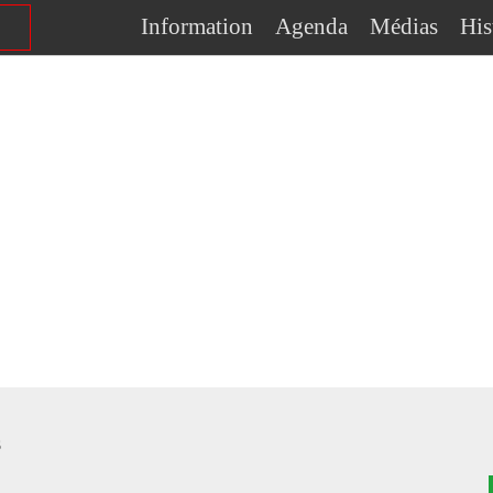
Information
Agenda
Médias
His
s