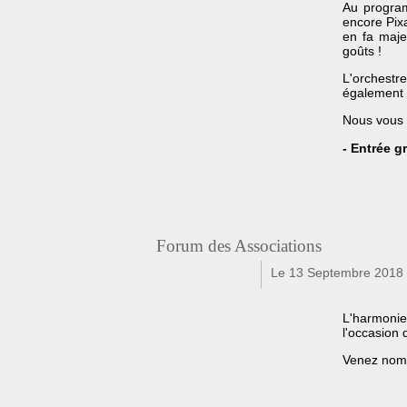
Au progra
encore Pix
en fa maje
goûts !
L'orchestr
également 
Nous vous 
- Entrée gr
Forum des Associations
Le 13 Septembre 2018
f
t
L'harmoni
l'occasion 
Venez nom