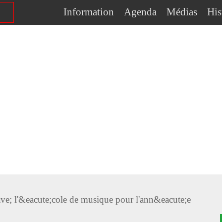
Information
Agenda
Médias
His
rave; l'&eacute;cole de musique pour l'ann&eacute;e