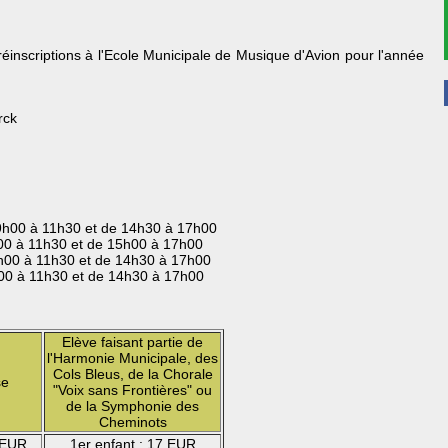
t réinscriptions à l'Ecole Municipale de Musique d'Avion pour l'année
rck
e 9h00 à 11h30 et de 14h30 à 17h00
h00 à 11h30 et de 15h00 à 17h00
 9h00 à 11h30 et de 14h30 à 17h00
h00 à 11h30 et de 14h30 à 17h00
Elève faisant partie de
l'Harmonie Municipale, des
Cols Bleus, de la Chorale
se
"Voix sans Frontières" ou
de la Symphonie des
Cheminots
4 EUR
1er enfant : 17 EUR